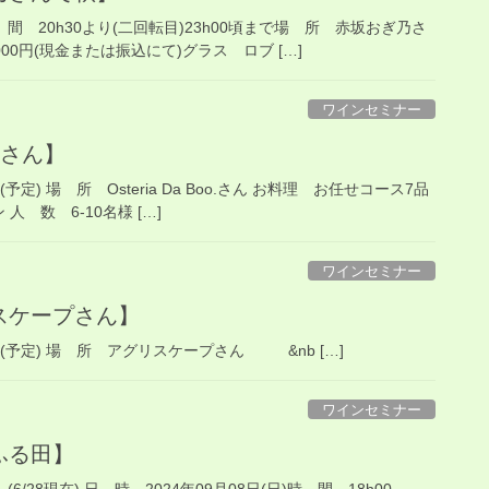
時 間 20h30より(二回転目)23h00頃まで場 所 赤坂おぎ乃さ
00円(現金または振込にて)グラス ロブ […]
ワインセミナー
o.さん】
0(予定) 場 所 Osteria Da Boo.さん お料理 お任せコース7品
 数 6-10名様 […]
ワインセミナー
グリスケープさん】
2h00(予定) 場 所 アグリスケープさん &nb […]
ワインセミナー
城ふる田】
8現在) 日 時 2024年09月08日(日)時 間 18h00-