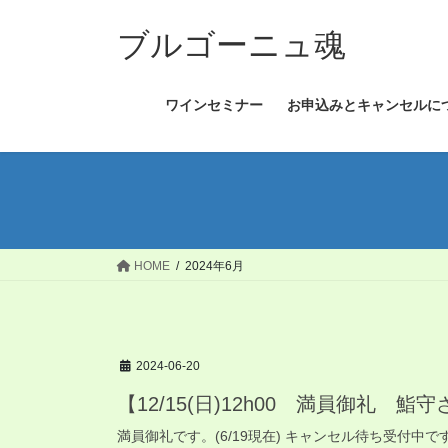
コ
ナ
ン
ビ
ブルゴーニュ魂
テ
ゲ
ン
ー
ワインセミナー
お申込みとキャンセルに
ツ
シ
へ
ョ
ス
ン
キ
に
ッ
移
プ
動
HOME
2024年6月
2024-06-20
【12/15(日)12h00 満員御礼 鮨
満員御礼です。(6/19現在) キャンセル待ち受付中で